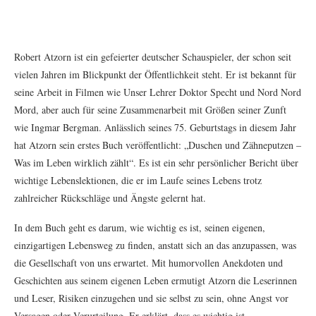
Robert Atzorn ist ein gefeierter deutscher Schauspieler, der schon seit
vielen Jahren im Blickpunkt der Öffentlichkeit steht. Er ist bekannt für
seine Arbeit in Filmen wie Unser Lehrer Doktor Specht und Nord Nord
Mord, aber auch für seine Zusammenarbeit mit Größen seiner Zunft
wie Ingmar Bergman. Anlässlich seines 75. Geburtstags in diesem Jahr
hat Atzorn sein erstes Buch veröffentlicht: „Duschen und Zähneputzen –
Was im Leben wirklich zählt“. Es ist ein sehr persönlicher Bericht über
wichtige Lebenslektionen, die er im Laufe seines Lebens trotz
zahlreicher Rückschläge und Ängste gelernt hat.
In dem Buch geht es darum, wie wichtig es ist, seinen eigenen,
einzigartigen Lebensweg zu finden, anstatt sich an das anzupassen, was
die Gesellschaft von uns erwartet. Mit humorvollen Anekdoten und
Geschichten aus seinem eigenen Leben ermutigt Atzorn die Leserinnen
und Leser, Risiken einzugehen und sie selbst zu sein, ohne Angst vor
Versagen oder Verurteilung. Er erklärt, dass es wichtig ist,