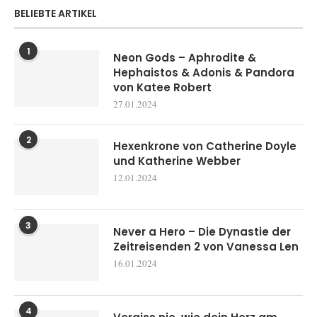
BELIEBTE ARTIKEL
1
Neon Gods – Aphrodite &
Hephaistos & Adonis & Pandora
von Katee Robert
27.01.2024
2
Hexenkrone von Catherine Doyle
und Katherine Webber
12.01.2024
3
Never a Hero – Die Dynastie der
Zeitreisenden 2 von Vanessa Len
16.01.2024
4