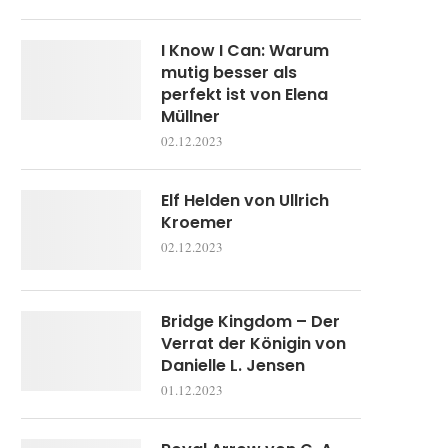
I Know I Can: Warum
mutig besser als
perfekt ist von Elena
Müllner
02.12.2023
Elf Helden von Ullrich
Kroemer
02.12.2023
Bridge Kingdom – Der
Verrat der Königin von
Danielle L. Jensen
01.12.2023