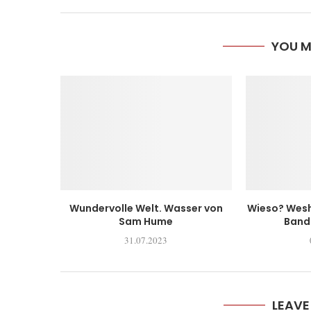
YOU M
Wundervolle Welt. Wasser von
Wieso? Wesh
Sam Hume
Band 
31.07.2023
LEAV