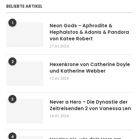
BELIEBTE ARTIKEL
1
Neon Gods – Aphrodite &
Hephaistos & Adonis & Pandora
von Katee Robert
27.01.2024
2
Hexenkrone von Catherine Doyle
und Katherine Webber
12.01.2024
3
Never a Hero – Die Dynastie der
Zeitreisenden 2 von Vanessa Len
16.01.2024
4