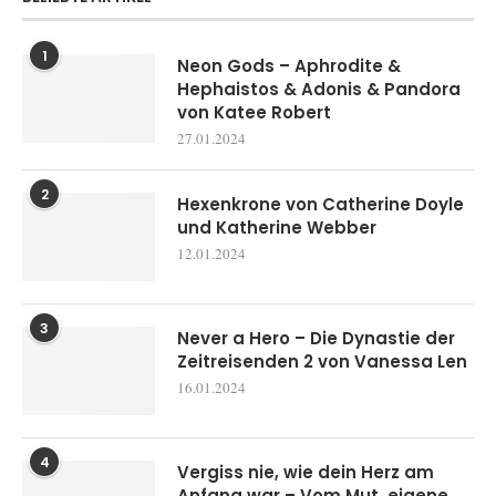
1
Neon Gods – Aphrodite &
Hephaistos & Adonis & Pandora
von Katee Robert
27.01.2024
2
Hexenkrone von Catherine Doyle
und Katherine Webber
12.01.2024
3
Never a Hero – Die Dynastie der
Zeitreisenden 2 von Vanessa Len
16.01.2024
4
Vergiss nie, wie dein Herz am
Anfang war – Vom Mut, eigene