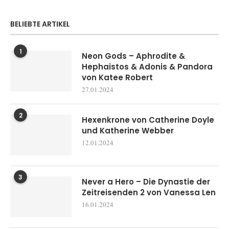
BELIEBTE ARTIKEL
1
Neon Gods – Aphrodite &
Hephaistos & Adonis & Pandora
von Katee Robert
27.01.2024
2
Hexenkrone von Catherine Doyle
und Katherine Webber
12.01.2024
3
Never a Hero – Die Dynastie der
Zeitreisenden 2 von Vanessa Len
16.01.2024