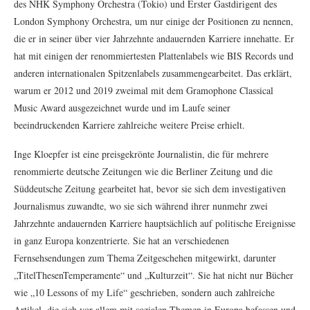
des NHK Symphony Orchestra (Tokio) und Erster Gastdirigent des
London Symphony Orchestra, um nur einige der Positionen zu nennen,
die er in seiner über vier Jahrzehnte andauernden Karriere innehatte. Er
hat mit einigen der renommiertesten Plattenlabels wie BIS Records und
anderen internationalen Spitzenlabels zusammengearbeitet. Das erklärt,
warum er 2012 und 2019 zweimal mit dem Gramophone Classical
Music Award ausgezeichnet wurde und im Laufe seiner
beeindruckenden Karriere zahlreiche weitere Preise erhielt.
Inge Kloepfer ist eine preisgekrönte Journalistin, die für mehrere
renommierte deutsche Zeitungen wie die Berliner Zeitung und die
Süddeutsche Zeitung gearbeitet hat, bevor sie sich dem investigativen
Journalismus zuwandte, wo sie sich während ihrer nunmehr zwei
Jahrzehnte andauernden Karriere hauptsächlich auf politische Ereignisse
in ganz Europa konzentrierte. Sie hat an verschiedenen
Fernsehsendungen zum Thema Zeitgeschehen mitgewirkt, darunter
„TitelThesenTemperamente“ und „Kulturzeit“. Sie hat nicht nur Bücher
wie „10 Lessons of my Life“ geschrieben, sondern auch zahlreiche
Artikel, die sich vor allem mit sozialen Themen in Europa befassen und