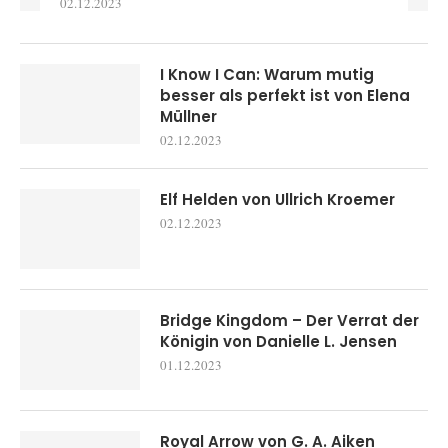
02.12.2023
I Know I Can: Warum mutig
besser als perfekt ist von Elena
Müllner
02.12.2023
Elf Helden von Ullrich Kroemer
02.12.2023
Bridge Kingdom – Der Verrat der
Königin von Danielle L. Jensen
01.12.2023
Royal Arrow von G. A. Aiken