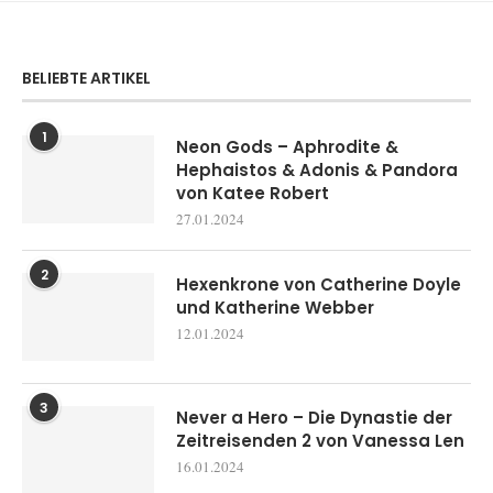
BELIEBTE ARTIKEL
1
Neon Gods – Aphrodite &
Hephaistos & Adonis & Pandora
von Katee Robert
27.01.2024
2
Hexenkrone von Catherine Doyle
und Katherine Webber
12.01.2024
3
Never a Hero – Die Dynastie der
Zeitreisenden 2 von Vanessa Len
16.01.2024