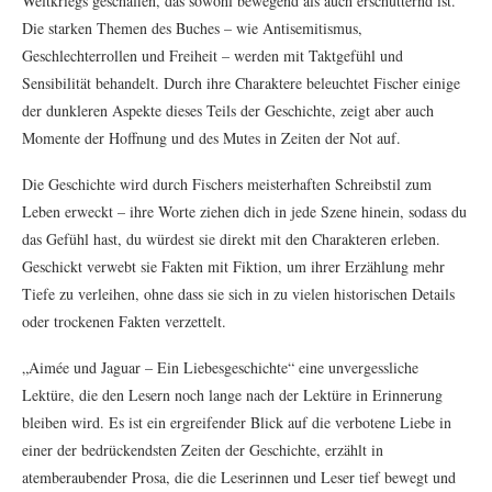
Weltkriegs geschaffen, das sowohl bewegend als auch erschütternd ist.
Die starken Themen des Buches – wie Antisemitismus,
Geschlechterrollen und Freiheit – werden mit Taktgefühl und
Sensibilität behandelt. Durch ihre Charaktere beleuchtet Fischer einige
der dunkleren Aspekte dieses Teils der Geschichte, zeigt aber auch
Momente der Hoffnung und des Mutes in Zeiten der Not auf.
Die Geschichte wird durch Fischers meisterhaften Schreibstil zum
Leben erweckt – ihre Worte ziehen dich in jede Szene hinein, sodass du
das Gefühl hast, du würdest sie direkt mit den Charakteren erleben.
Geschickt verwebt sie Fakten mit Fiktion, um ihrer Erzählung mehr
Tiefe zu verleihen, ohne dass sie sich in zu vielen historischen Details
oder trockenen Fakten verzettelt.
„Aimée und Jaguar – Ein Liebesgeschichte“ eine unvergessliche
Lektüre, die den Lesern noch lange nach der Lektüre in Erinnerung
bleiben wird. Es ist ein ergreifender Blick auf die verbotene Liebe in
einer der bedrückendsten Zeiten der Geschichte, erzählt in
atemberaubender Prosa, die die Leserinnen und Leser tief bewegt und