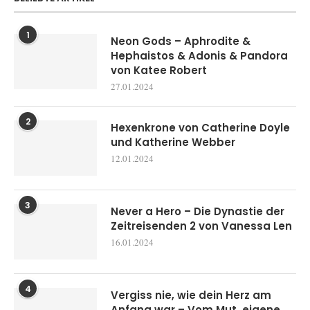
1
Neon Gods – Aphrodite &
Hephaistos & Adonis & Pandora
von Katee Robert
27.01.2024
2
Hexenkrone von Catherine Doyle
und Katherine Webber
12.01.2024
3
Never a Hero – Die Dynastie der
Zeitreisenden 2 von Vanessa Len
16.01.2024
4
Vergiss nie, wie dein Herz am
Anfang war – Vom Mut, eigene