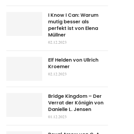
I Know I Can: Warum
mutig besser als
perfekt ist von Elena
Müllner
02.12.2023
Elf Helden von Ullrich
Kroemer
02.12.2023
Bridge Kingdom – Der
Verrat der Königin von
Danielle L. Jensen
01.12.2023