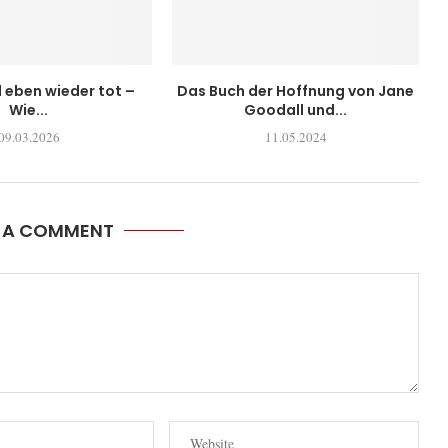
l eben wieder tot –
Das Buch der Hoffnung von Jane
Wie...
Goodall und...
09.03.2026
11.05.2024
E A COMMENT