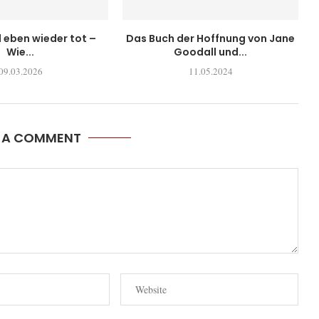
l eben wieder tot –
Das Buch der Hoffnung von Jane
Wie...
Goodall und...
09.03.2026
11.05.2024
E A COMMENT