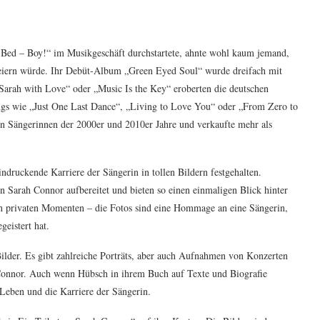
 Bed – Boy!“ im Musikgeschäft durchstartete, ahnte wohl kaum jemand,
eiern würde. Ihr Debüt-Album „Green Eyed Soul“ wurde dreifach mit
Sarah with Love“ oder „Music Is the Key“ eroberten die deutschen
ongs wie „Just One Last Dance“, „Living to Love You“ oder „From Zero to
hen Sängerinnen der 2000er und 2010er Jahre und verkaufte mehr als
druckende Karriere der Sängerin in tollen Bildern festgehalten.
 Sarah Connor aufbereitet und bieten so einen einmaligen Blick hinter
 in privaten Momenten – die Fotos sind eine Hommage an eine Sängerin,
geistert hat.
Bilder. Es gibt zahlreiche Porträts, aber auch Aufnahmen von Konzerten
Connor. Auch wenn Hübsch in ihrem Buch auf Texte und Biografie
 Leben und die Karriere der Sängerin.