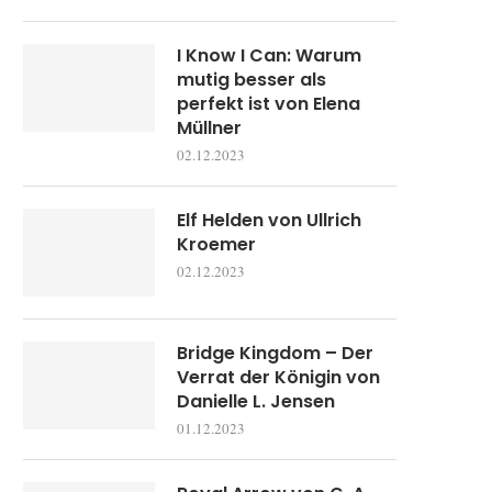
I Know I Can: Warum
mutig besser als
perfekt ist von Elena
Müllner
02.12.2023
Elf Helden von Ullrich
Kroemer
02.12.2023
Bridge Kingdom – Der
Verrat der Königin von
Danielle L. Jensen
01.12.2023