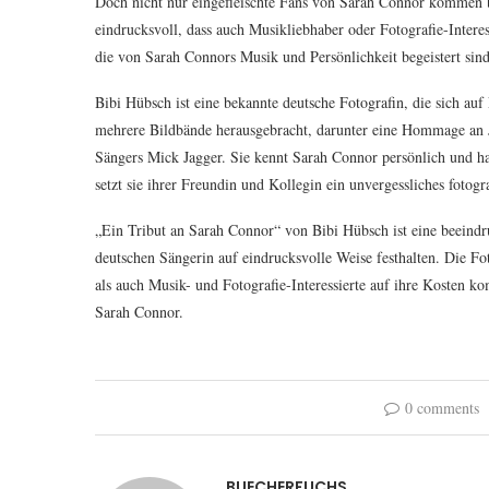
Doch nicht nur eingefleischte Fans von Sarah Connor kommen be
eindrucksvoll, dass auch Musikliebhaber oder Fotografie-Interes
die von Sarah Connors Musik und Persönlichkeit begeistert sind
Bibi Hübsch ist eine bekannte deutsche Fotografin, die sich auf 
mehrere Bildbände herausgebracht, darunter eine Hommage an 
Sängers Mick Jagger. Sie kennt Sarah Connor persönlich und hat
setzt sie ihrer Freundin und Kollegin ein unvergessliches fotog
„Ein Tribut an Sarah Connor“ von Bibi Hübsch ist eine beeind
deutschen Sängerin auf eindrucksvolle Weise festhalten. Die Fo
als auch Musik- und Fotografie-Interessierte auf ihre Kosten k
Sarah Connor.
0 comments
BUECHERFUCHS