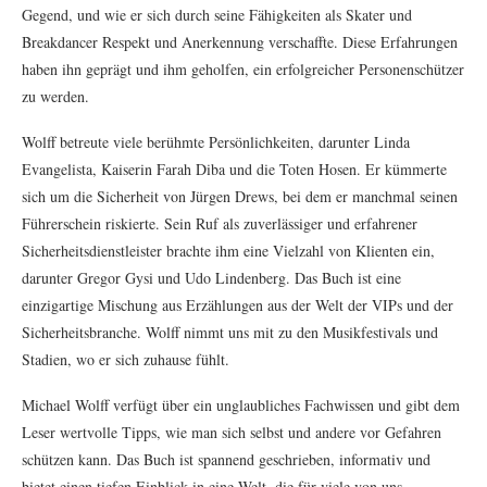
Gegend, und wie er sich durch seine Fähigkeiten als Skater und
Breakdancer Respekt und Anerkennung verschaffte. Diese Erfahrungen
haben ihn geprägt und ihm geholfen, ein erfolgreicher Personenschützer
zu werden.
Wolff betreute viele berühmte Persönlichkeiten, darunter Linda
Evangelista, Kaiserin Farah Diba und die Toten Hosen. Er kümmerte
sich um die Sicherheit von Jürgen Drews, bei dem er manchmal seinen
Führerschein riskierte. Sein Ruf als zuverlässiger und erfahrener
Sicherheitsdienstleister brachte ihm eine Vielzahl von Klienten ein,
darunter Gregor Gysi und Udo Lindenberg. Das Buch ist eine
einzigartige Mischung aus Erzählungen aus der Welt der VIPs und der
Sicherheitsbranche. Wolff nimmt uns mit zu den Musikfestivals und
Stadien, wo er sich zuhause fühlt.
Michael Wolff verfügt über ein unglaubliches Fachwissen und gibt dem
Leser wertvolle Tipps, wie man sich selbst und andere vor Gefahren
schützen kann. Das Buch ist spannend geschrieben, informativ und
bietet einen tiefen Einblick in eine Welt, die für viele von uns