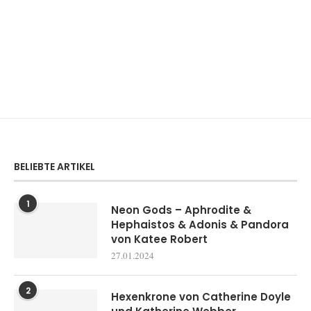
BELIEBTE ARTIKEL
1
Neon Gods – Aphrodite &
Hephaistos & Adonis & Pandora
von Katee Robert
27.01.2024
2
Hexenkrone von Catherine Doyle