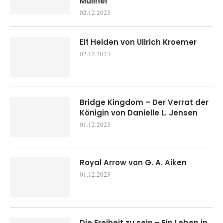
Müllner
02.12.2023
Elf Helden von Ullrich Kroemer
02.12.2023
Bridge Kingdom – Der Verrat der
Königin von Danielle L. Jensen
01.12.2023
Royal Arrow von G. A. Aiken
01.12.2023
Die Freiheit zu sein – Ein Leben in