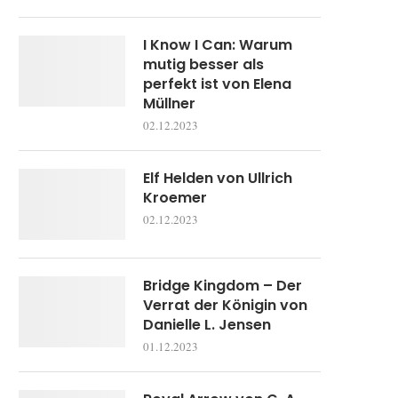
I Know I Can: Warum
mutig besser als
perfekt ist von Elena
Müllner
02.12.2023
Elf Helden von Ullrich
Kroemer
02.12.2023
Bridge Kingdom – Der
Verrat der Königin von
Danielle L. Jensen
01.12.2023