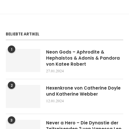
BELIEBTE ARTIKEL
1
Neon Gods – Aphrodite &
Hephaistos & Adonis & Pandora
von Katee Robert
27.01.2024
2
Hexenkrone von Catherine Doyle
und Katherine Webber
12.01.2024
3
Never a Hero – Die Dynastie der
Zeitreisenden 2 von Vanessa Len