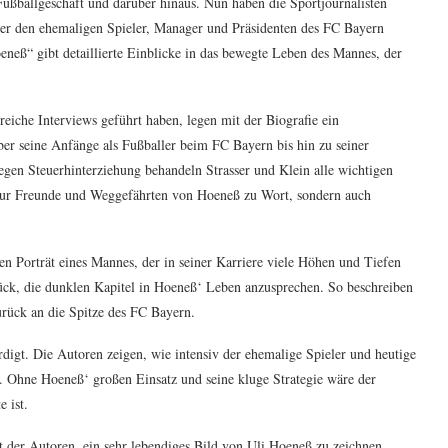
Fußballgeschäft und darüber hinaus. Nun haben die Sportjournalisten
ber den ehemaligen Spieler, Manager und Präsidenten des FC Bayern
eneß“ gibt detaillierte Einblicke in das bewegte Leben des Mannes, der
reiche Interviews geführt haben, legen mit der Biografie ein
er seine Anfänge als Fußballer beim FC Bayern bis hin zu seiner
egen Steuerhinterziehung behandeln Strasser und Klein alle wichtigen
nur Freunde und Weggefährten von Hoeneß zu Wort, sondern auch
n Porträt eines Mannes, der in seiner Karriere viele Höhen und Tiefen
ück, die dunklen Kapitel in Hoeneß‘ Leben anzusprechen. So beschreiben
urück an die Spitze des FC Bayern.
gt. Die Autoren zeigen, wie intensiv der ehemalige Spieler und heutige
 Ohne Hoeneß‘ großen Einsatz und seine kluge Strategie wäre der
 ist.
t der Autoren, ein sehr lebendiges Bild von Uli Hoeneß zu zeichnen.