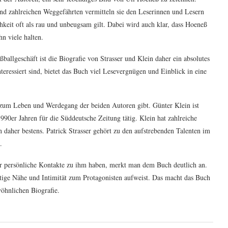
nd zahlreichen Weggefährten vermitteln sie den Leserinnen und Lesern
chkeit oft als rau und unbeugsam gilt. Dabei wird auch klar, dass Hoeneß
n viele halten.
llgeschäft ist die Biografie von Strasser und Klein daher ein absolutes
eressiert sind, bietet das Buch viel Lesevergnügen und Einblick in eine
t zum Leben und Werdegang der beiden Autoren gibt. Günter Klein ist
990er Jahren für die Süddeutsche Zeitung tätig. Klein hat zahlreiche
n daher bestens. Patrick Strasser gehört zu den aufstrebenden Talenten im
.
hr persönliche Kontakte zu ihm haben, merkt man dem Buch deutlich an.
rtige Nähe und Intimität zum Protagonisten aufweist. Das macht das Buch
wöhnlichen Biografie.