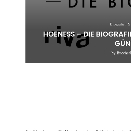
Biografien &
HOENESS – DIE BIOGRAFI
ÜNTE
by
Buecher