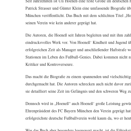
Seit Jahrzehnten ist Uli Hoeneß eine feste Größe im deutschen 
Patrick Strasser und Günter Klein eine umfassende Biografie ü
München veröffentlicht. Das Buch mit dem schlichten Titel „Ho
seinen Verein wie kein anderer geprägt hat.
Die Autoren, die Hoeneß seit Jahren begleiten und mit ihm zahl
eindrucksvolles Werk vor. Von Hoeneß‘ Kindheit und Jugend üb
erfolgreichen Zeit als Manager und anschließender Haftstrafe w
Stationen im Leben des Fußball-Genies. Dabei kommen nicht 
Kritiker und Kontroverseure.
Das macht die Biografie zu einem spannenden und vielschichtige
durchgemacht hat. Die Autoren schrecken auch nicht davor zur
sie detailliert seine Zeit im Gefängnis und den schweren Weg z
Dennoch wird in „Hoeneß“ auch Hoeneß‘ große Leistung gewürdi
Ehrenpräsident des FC Bayern München den Verein geprägt hat.
erfolgreichste deutsche Fußballverein wohl kaum da, wo er heute
Was das Buch aber besonders lesenswert macht, ist die Fähigkei