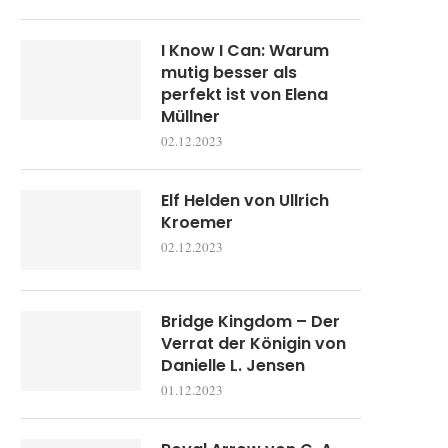
I Know I Can: Warum
mutig besser als
perfekt ist von Elena
Müllner
02.12.2023
Elf Helden von Ullrich
Kroemer
02.12.2023
Bridge Kingdom – Der
Verrat der Königin von
Danielle L. Jensen
01.12.2023