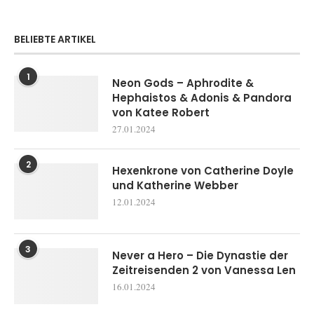
BELIEBTE ARTIKEL
1
Neon Gods – Aphrodite &
Hephaistos & Adonis & Pandora
von Katee Robert
27.01.2024
2
Hexenkrone von Catherine Doyle
und Katherine Webber
12.01.2024
3
Never a Hero – Die Dynastie der
Zeitreisenden 2 von Vanessa Len
16.01.2024