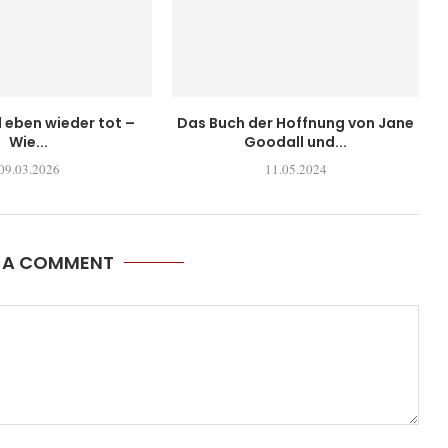
l eben wieder tot –
Das Buch der Hoffnung von Jane
Wie...
Goodall und...
09.03.2026
11.05.2024
E A COMMENT