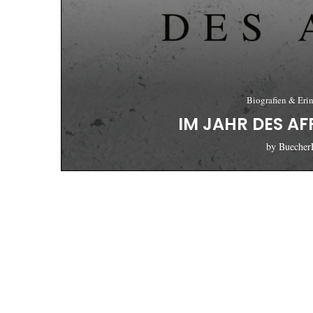
Biografien & Eri
IM JAHR DES AF
by
Buecher