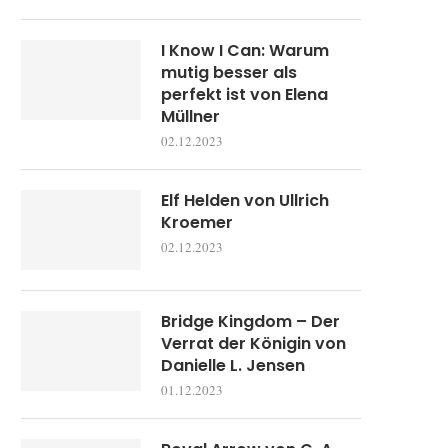
I Know I Can: Warum
mutig besser als
perfekt ist von Elena
Müllner
02.12.2023
Elf Helden von Ullrich
Kroemer
02.12.2023
Bridge Kingdom – Der
Verrat der Königin von
Danielle L. Jensen
01.12.2023