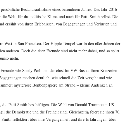
z persönliche Bestandsaufnahme eines besonderen Jahres. Das Jahr 2016
die Welt, für das politische Klima und auch für Patti Smith selbst. Die
und erzählt von ihren Erlebnissen, von Begegnungen und Verlusten und
ore West in San Francisco. Der Hippie-Tempel war in den 60er Jahren der
len anderen. Doch die alten Freunde sind nicht mehr dabei, und so spürt
t umso mehr.
te Freunde wie Sandy Perlman, der einst im VW-Bus zu ihren Konzerten
Begegnungen machen deutlich, wie schnell die Zeit vergeht und wie
d sammelt mysteriöse Bonbonpapiere am Strand – kleine Andenken an
se, die Patti Smith beschäftigen. Die Wahl von Donald Trump zum US-
agil die Demokratie und die Freiheit sind. Gleichzeitig feiert sie ihren 70.
 Smith reflektiert über ihre Vergangenheit und ihre Erfahrungen, über