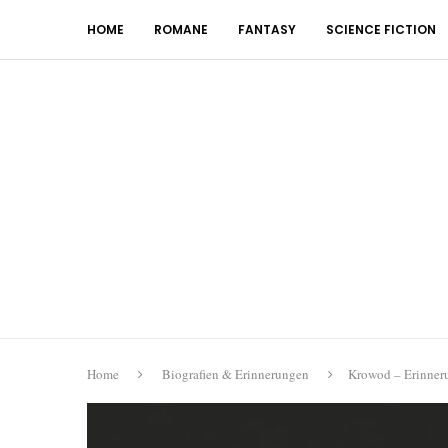
HOME
ROMANE
FANTASY
SCIENCE FICTION
Home
Biografien & Erinnerungen
Krowod – Erinneru