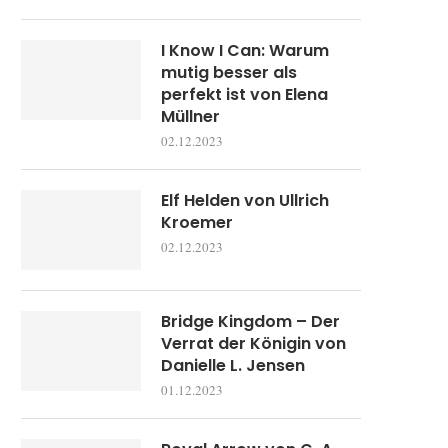
I Know I Can: Warum
mutig besser als
perfekt ist von Elena
Müllner
02.12.2023
Elf Helden von Ullrich
Kroemer
02.12.2023
Bridge Kingdom – Der
Verrat der Königin von
Danielle L. Jensen
01.12.2023