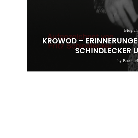
Biograf
KROWOD – ERINNERUNGEN
SCHINDLECKER U
by
Buecher