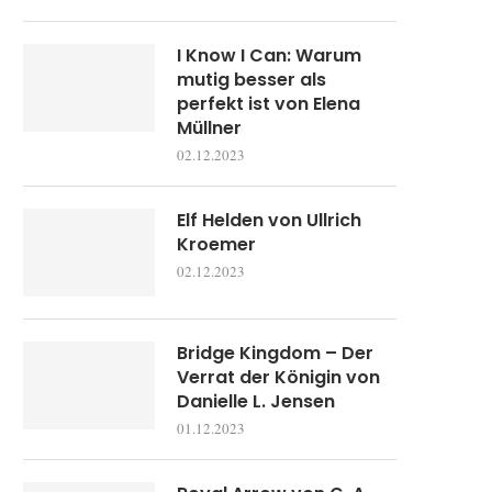
I Know I Can: Warum
mutig besser als
perfekt ist von Elena
Müllner
02.12.2023
Elf Helden von Ullrich
Kroemer
02.12.2023
Bridge Kingdom – Der
Verrat der Königin von
Danielle L. Jensen
01.12.2023