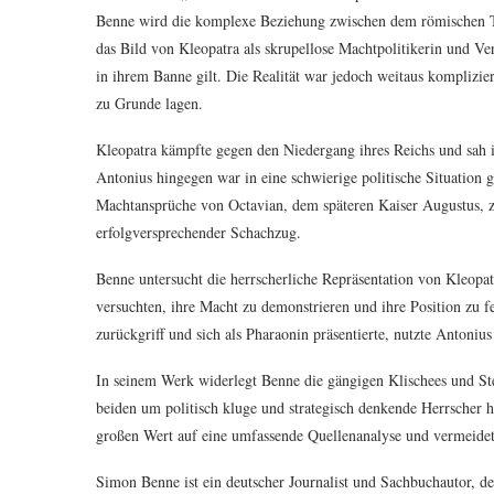
Benne wird die komplexe Beziehung zwischen dem römischen Tr
das Bild von Kleopatra als skrupellose Machtpolitikerin und V
in ihrem Banne gilt. Die Realität war jedoch weitaus komplizie
zu Grunde lagen.
Kleopatra kämpfte gegen den Niedergang ihres Reichs und sah in
Antonius hingegen war in eine schwierige politische Situation g
Machtansprüche von Octavian, dem späteren Kaiser Augustus, z
erfolgversprechender Schachzug.
Benne untersucht die herrscherliche Repräsentation von Kleopat
versuchten, ihre Macht zu demonstrieren und ihre Position zu f
zurückgriff und sich als Pharaonin präsentierte, nutzte Antoniu
In seinem Werk widerlegt Benne die gängigen Klischees und Ste
beiden um politisch kluge und strategisch denkende Herrscher ha
großen Wert auf eine umfassende Quellenanalyse und vermeidet 
Simon Benne ist ein deutscher Journalist und Sachbuchautor, d