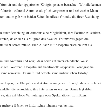
iumvir und der ägyptischen Königin genauer betrachtet. Wir alle kennen
erführerin, während Antonius als pflichtvergessener und schwacher Mann
rter, und es gab von beiden Seiten handfeste Gründe, die ihrer Beziehung
 einer Beziehung zu Antonius eine Möglichkeit, ihre Position zu stärken.
eraten, da er sich als Mitglied des Zweiten Triumvirats gegen die
ur Wehr setzen mußte. Eine Allianz mit Kleopatra erschien ihm als
ra und Antonius und zeigt, dass beide auf unterschiedliche Weise
estigen. Während Kleopatra auf traditionelle ägyptische Ikonographie
s seine römische Herkunft und betonte seine militärischen Erfolge.
reotypen, die Kleopatra und Antonius umgeben. Er zeigt, dass es sich bei
ndelte, die versuchten, ihre Interessen zu wahren. Benne legt dabei
es, sich auf bloße Vermutungen oder Spekulationen zu stützen.
er mehrere Bücher zu historischen Themen verfasst hat.