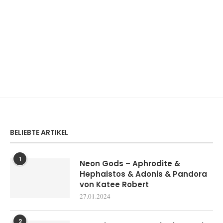
BELIEBTE ARTIKEL
1
Neon Gods – Aphrodite &
Hephaistos & Adonis & Pandora
von Katee Robert
27.01.2024
2