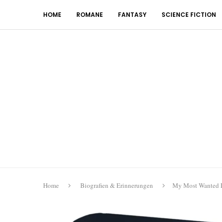
HOME
ROMANE
FANTASY
SCIENCE FICTION
Home
Biografien & Erinnerungen
My Most Wanted L