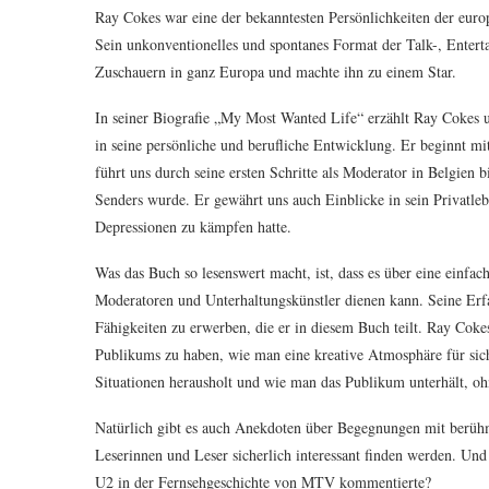
Ray Cokes war eine der bekanntesten Persönlichkeiten der euro
Sein unkonventionelles und spontanes Format der Talk-, Ente
Zuschauern in ganz Europa und machte ihn zu einem Star.
In seiner Biografie „My Most Wanted Life“ erzählt Ray Cokes u
in seine persönliche und berufliche Entwicklung. Er beginnt mi
führt uns durch seine ersten Schritte als Moderator in Belgie
Senders wurde. Er gewährt uns auch Einblicke in sein Privatle
Depressionen zu kämpfen hatte.
Was das Buch so lesenswert macht, ist, dass es über eine einfa
Moderatoren und Unterhaltungskünstler dienen kann. Seine Er
Fähigkeiten zu erwerben, die er in diesem Buch teilt. Ray Cokes 
Publikums zu haben, wie man eine kreative Atmosphäre für sich 
Situationen herausholt und wie man das Publikum unterhält, oh
Natürlich gibt es auch Anekdoten über Begegnungen mit berüh
Leserinnen und Leser sicherlich interessant finden werden. Un
U2 in der Fernsehgeschichte von MTV kommentierte?