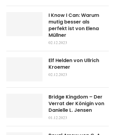
I Know I Can: Warum
mutig besser als
perfekt ist von Elena
Müllner
02.12.2023
Elf Helden von Ullrich
Kroemer
02.12.2023
Bridge Kingdom – Der
Verrat der Königin von
Danielle L. Jensen
01.12.2023