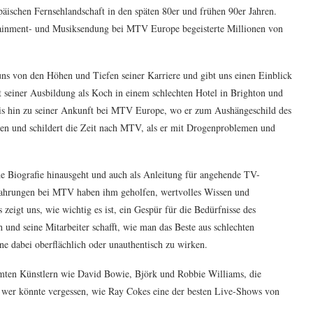
päischen Fernsehlandschaft in den späten 80er und frühen 90er Jahren.
rtainment- und Musiksendung bei MTV Europe begeisterte Millionen von
ns von den Höhen und Tiefen seiner Karriere und gibt uns einen Einblick
t seiner Ausbildung als Koch in einem schlechten Hotel in Brighton und
n bis hin zu seiner Ankunft bei MTV Europe, wo er zum Aushängeschild des
ben und schildert die Zeit nach MTV, als er mit Drogenproblemen und
che Biografie hinausgeht und auch als Anleitung für angehende TV-
fahrungen bei MTV haben ihm geholfen, wertvolles Wissen und
zeigt uns, wie wichtig es ist, ein Gespür für die Bedürfnisse des
und seine Mitarbeiter schafft, wie man das Beste aus schlechten
ne dabei oberflächlich oder unauthentisch zu wirken.
mten Künstlern wie David Bowie, Björk und Robbie Williams, die
d wer könnte vergessen, wie Ray Cokes eine der besten Live-Shows von