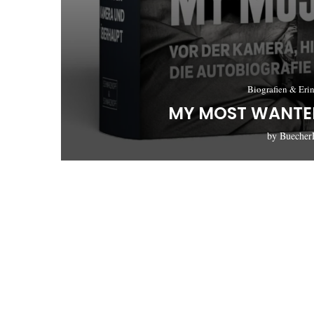
Biografien & Eri
MY MOST WANTED
by
Buecher