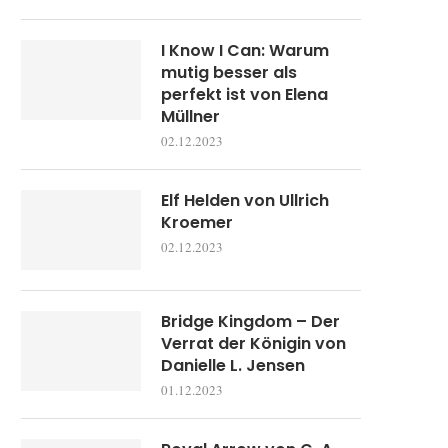
I Know I Can: Warum
mutig besser als
perfekt ist von Elena
Müllner
02.12.2023
Elf Helden von Ullrich
Kroemer
02.12.2023
Bridge Kingdom – Der
Verrat der Königin von
Danielle L. Jensen
01.12.2023