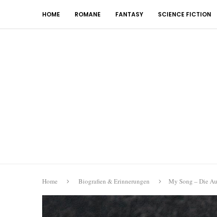
HOME
ROMANE
FANTASY
SCIENCE FICTION
Home
Biografien & Erinnerungen
My Song – Die Au