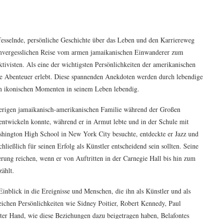
fesselnde, persönliche Geschichte über das Leben und den Karriereweg
 unvergesslichen Reise vom armen jamaikanischen Einwanderer zum
ktivisten. Als eine der wichtigsten Persönlichkeiten der amerikanischen
ge Abenteuer erlebt. Diese spannenden Anekdoten werden durch lebendige
n ikonischen Momenten in seinem Leben lebendig.
wierigen jamaikanisch-amerikanischen Familie während der Großen
 entwickeln konnte, während er in Armut lebte und in der Schule mit
shington High School in New York City besuchte, entdeckte er Jazz und
ließlich für seinen Erfolg als Künstler entscheidend sein sollten. Seine
ung reichen, wenn er von Auftritten in der Carnegie Hall bis hin zum
ählt.
nblick in die Ereignisse und Menschen, die ihn als Künstler und als
ichen Persönlichkeiten wie Sidney Poitier, Robert Kennedy, Paul
ter Hand, wie diese Beziehungen dazu beigetragen haben, Belafontes