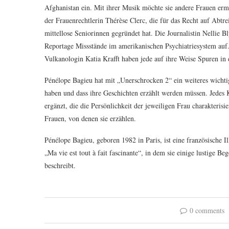
Afghanistan ein. Mit ihrer Musik möchte sie andere Frauen erm
der Frauenrechtlerin Thérèse Clerc, die für das Recht auf Abt
mittellose Seniorinnen gegründet hat. Die Journalistin Nellie Bl
Reportage Missstände im amerikanischen Psychiatriesystem au
Vulkanologin Katia Krafft haben jede auf ihre Weise Spuren in 
Pénélope Bagieu hat mit „Unerschrocken 2“ ein weiteres wichti
haben und dass ihre Geschichten erzählt werden müssen. Jedes K
ergänzt, die die Persönlichkeit der jeweiligen Frau charakterisi
Frauen, von denen sie erzählen.
Pénélope Bagieu, geboren 1982 in Paris, ist eine französische 
„Ma vie est tout à fait fascinante“, in dem sie einige lustige 
beschreibt.
0 comments