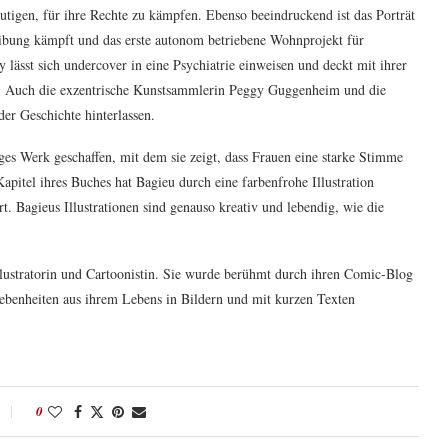
utigen, für ihre Rechte zu kämpfen. Ebenso beeindruckend ist das Porträt
reibung kämpft und das erste autonom betriebene Wohnprojekt für
y lässt sich undercover in eine Psychiatrie einweisen und deckt mit ihrer
f. Auch die exzentrische Kunstsammlerin Peggy Guggenheim und die
der Geschichte hinterlassen.
ges Werk geschaffen, mit dem sie zeigt, dass Frauen eine starke Stimme
apitel ihres Buches hat Bagieu durch eine farbenfrohe Illustration
ert. Bagieus Illustrationen sind genauso kreativ und lebendig, wie die
Illustratorin und Cartoonistin. Sie wurde berühmt durch ihren Comic-Blog
Begebenheiten aus ihrem Lebens in Bildern und mit kurzen Texten
0