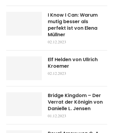
I Know I Can: Warum
mutig besser als
perfekt ist von Elena
Müllner
02.12.2023
Elf Helden von Ullrich
Kroemer
02.12.2023
Bridge Kingdom – Der
Verrat der Königin von
Danielle L. Jensen
01.12.2023