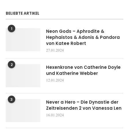
BELIEBTE ARTIKEL
1
Neon Gods – Aphrodite &
Hephaistos & Adonis & Pandora
von Katee Robert
27.01.2024
2
Hexenkrone von Catherine Doyle
und Katherine Webber
12.01.2024
3
Never a Hero – Die Dynastie der
Zeitreisenden 2 von Vanessa Len
16.01.2024