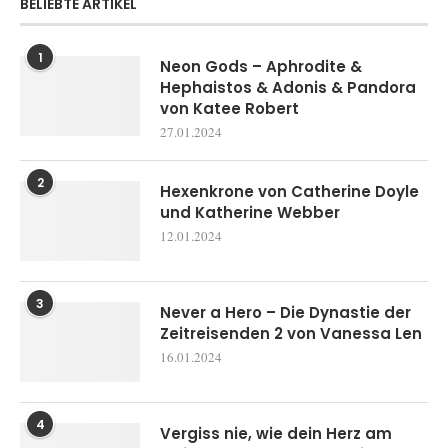
BELIEBTE ARTIKEL
1
Neon Gods – Aphrodite &
Hephaistos & Adonis & Pandora
von Katee Robert
27.01.2024
2
Hexenkrone von Catherine Doyle
und Katherine Webber
12.01.2024
3
Never a Hero – Die Dynastie der
Zeitreisenden 2 von Vanessa Len
16.01.2024
4
Vergiss nie, wie dein Herz am