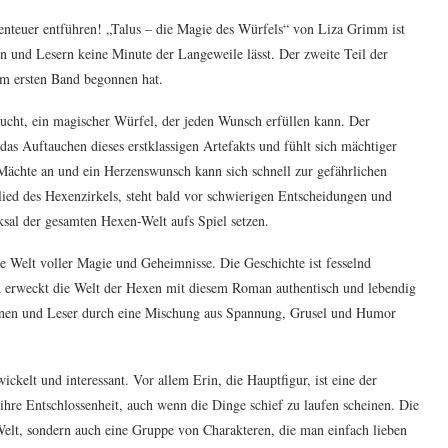
enteuer entführen! „Talus – die Magie des Würfels“ von Liza Grimm ist
n und Lesern keine Minute der Langeweile lässt. Der zweite Teil der
im ersten Band begonnen hat.
taucht, ein magischer Würfel, der jeden Wunsch erfüllen kann. Der
das Auftauchen dieses erstklassigen Artefakts und fühlt sich mächtiger
 Mächte an und ein Herzenswunsch kann sich schnell zur gefährlichen
lied des Hexenzirkels, steht bald vor schwierigen Entscheidungen und
ksal der gesamten Hexen-Welt aufs Spiel setzen.
e Welt voller Magie und Geheimnisse. Die Geschichte ist fesselnd
in erweckt die Welt der Hexen mit diesem Roman authentisch und lebendig
nen und Leser durch eine Mischung aus Spannung, Grusel und Humor
ckelt und interessant. Vor allem Erin, die Hauptfigur, ist eine der
ihre Entschlossenheit, auch wenn die Dinge schief zu laufen scheinen. Die
e Welt, sondern auch eine Gruppe von Charakteren, die man einfach lieben