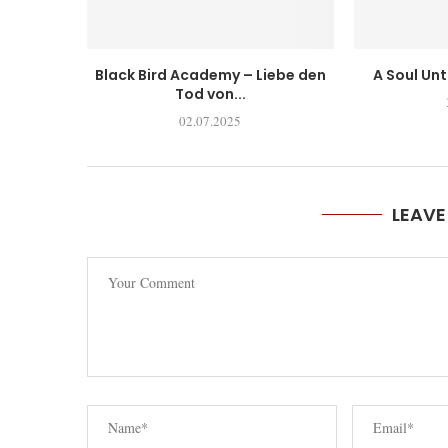
Black Bird Academy – Liebe den
A Soul Un
Tod von...
02.07.2025
LEAV