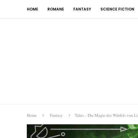
HOME
ROMANE
FANTASY
SCIENCE FICTION
Home
Fantasy
Talus – Die Magie des Würfels von L