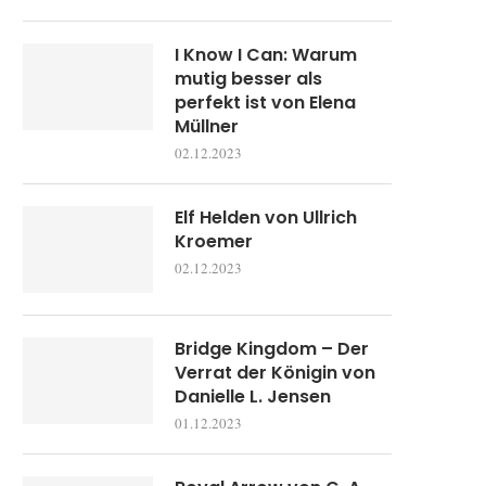
I Know I Can: Warum
mutig besser als
perfekt ist von Elena
Müllner
02.12.2023
Elf Helden von Ullrich
Kroemer
02.12.2023
Bridge Kingdom – Der
Verrat der Königin von
Danielle L. Jensen
01.12.2023