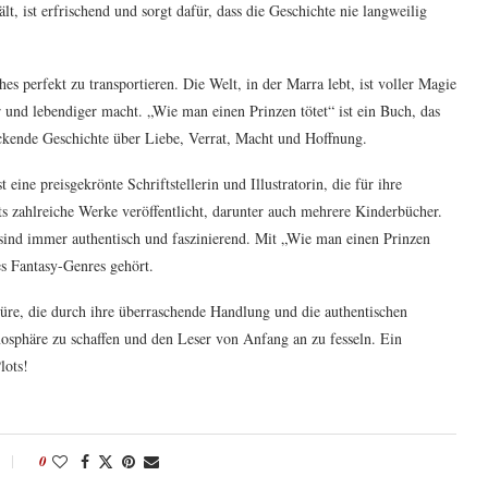
, ist erfrischend und sorgt dafür, dass die Geschichte nie langweilig
hes perfekt zu transportieren. Die Welt, in der Marra lebt, ist voller Magie
r und lebendiger macht. „Wie man einen Prinzen tötet“ ist ein Buch, das
packende Geschichte über Liebe, Verrat, Macht und Hoffnung.
eine preisgekrönte Schriftstellerin und Illustratorin, die für ihre
ts zahlreiche Werke veröffentlicht, darunter auch mehrere Kinderbücher.
e sind immer authentisch und faszinierend. Mit „Wie man einen Prinzen
es Fantasy-Genres gehört.
türe, die durch ihre überraschende Handlung und die authentischen
tmosphäre zu schaffen und den Leser von Anfang an zu fesseln. Ein
lots!
0