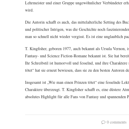
Lehrmeister und einer Gruppe ungewöhnlicher Verbündeter erhält
wird.
Die Autorin schafft es auch, das mittelalterliche Setting des Buc
und politischer Intrigen, was die Geschichte noch faszinierende
man so schnell nicht wieder vergisst. Es ist eine unglaublich 
T. Kingfisher, geboren 1977, auch bekannt als Ursula Vernon, ist 
Fantasy- und Science Fiction-Romane bekannt ist. Sie hat berei
Ihr Schreibstil ist humorvoll und fesselnd, und ihre Charakter
tötet“ hat sie erneut bewiesen, dass sie zu den besten Autoren d
Insgesamt ist „Wie man einen Prinzen tötet“ eine fesselnde Lek
Charaktere überzeugt. T. Kingfisher schafft es, eine düstere A
absolutes Highlight für alle Fans von Fantasy und spannenden P
0 comments