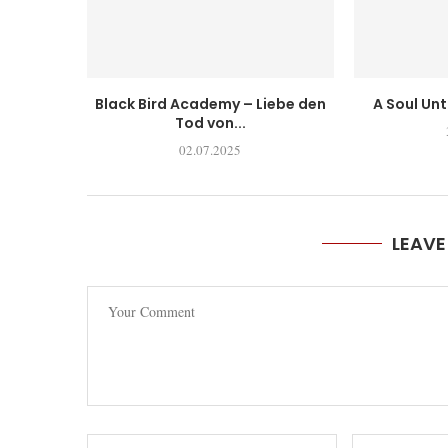
Black Bird Academy – Liebe den
A Soul Un
Tod von...
02.07.2025
LEAV