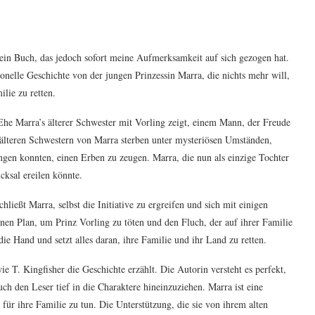
 ein Buch, das jedoch sofort meine Aufmerksamkeit auf sich gezogen hat.
onelle Geschichte von der jungen Prinzessin Marra, die nichts mehr will,
ilie zu retten.
Ehe Marra’s älterer Schwester mit Vorling zeigt, einem Mann, der Freude
 älteren Schwestern von Marra sterben unter mysteriösen Umständen,
ngen konnten, einen Erben zu zeugen. Marra, die nun als einzige Tochter
icksal ereilen könnte.
hließt Marra, selbst die Initiative zu ergreifen und sich mit einigen
n Plan, um Prinz Vorling zu töten und den Fluch, der auf ihrer Familie
 die Hand und setzt alles daran, ihre Familie und ihr Land zu retten.
ie T. Kingfisher die Geschichte erzählt. Die Autorin versteht es perfekt,
ch den Leser tief in die Charaktere hineinzuziehen. Marra ist eine
s für ihre Familie zu tun. Die Unterstützung, die sie von ihrem alten