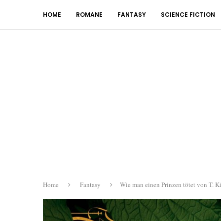
HOME
ROMANE
FANTASY
SCIENCE FICTION
Home
Fantasy
Wie man einen Prinzen tötet von T. Ki