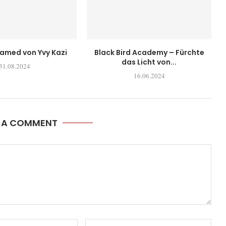
tamed von Yvy Kazi
Black Bird Academy – Fürchte
das Licht von...
31.08.2024
16.06.2024
E A COMMENT