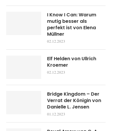
I Know I Can: Warum
mutig besser als
perfekt ist von Elena
Müllner
02.12.2023
Elf Helden von Ullrich
Kroemer
02.12.2023
Bridge Kingdom – Der
Verrat der Königin von
Danielle L. Jensen
01.12.2023