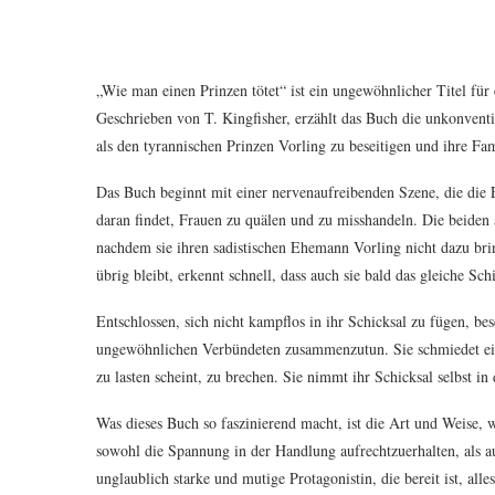
„Wie man einen Prinzen tötet“ ist ein ungewöhnlicher Titel für
Geschrieben von T. Kingfisher, erzählt das Buch die unkonventi
als den tyrannischen Prinzen Vorling zu beseitigen und ihre Fam
Das Buch beginnt mit einer nervenaufreibenden Szene, die die 
daran findet, Frauen zu quälen und zu misshandeln. Die beiden
nachdem sie ihren sadistischen Ehemann Vorling nicht dazu bri
übrig bleibt, erkennt schnell, dass auch sie bald das gleiche Sch
Entschlossen, sich nicht kampflos in ihr Schicksal zu fügen, besc
ungewöhnlichen Verbündeten zusammenzutun. Sie schmiedet eine
zu lasten scheint, zu brechen. Sie nimmt ihr Schicksal selbst in
Was dieses Buch so faszinierend macht, ist die Art und Weise, w
sowohl die Spannung in der Handlung aufrechtzuerhalten, als au
unglaublich starke und mutige Protagonistin, die bereit ist, alle