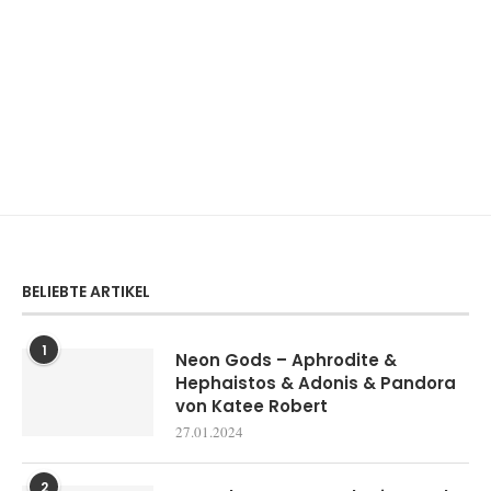
BELIEBTE ARTIKEL
1
Neon Gods – Aphrodite &
Hephaistos & Adonis & Pandora
von Katee Robert
27.01.2024
2