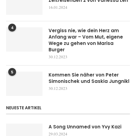
Zeitreisenden 2 von Vanessa Len
16.01.2024
4
Vergiss nie, wie dein Herz am
Anfang war – Vom Mut, eigene
Wege zu gehen von Marisa
Burger
30.12.2023
5
Kommen Sie näher von Peter
Simonischek und Saskia Jungnikl
30.12.2023
NEUESTE ARTIKEL
A Song Unnamed von Yvy Kazi
29.03.2024