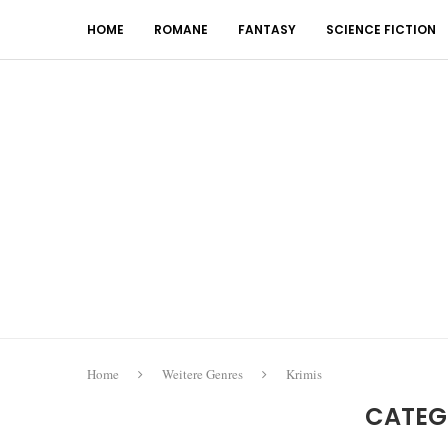
HOME
ROMANE
FANTASY
SCIENCE FICTION
Home
Weitere Genres
Krimis
CATEG