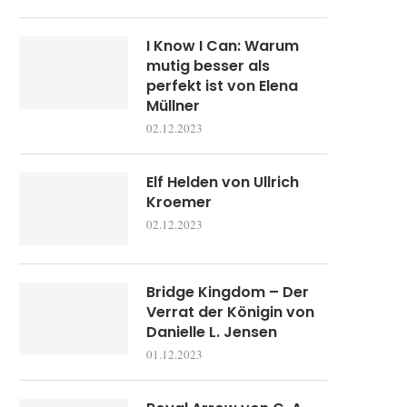
I Know I Can: Warum
mutig besser als
perfekt ist von Elena
Müllner
02.12.2023
Elf Helden von Ullrich
Kroemer
02.12.2023
Bridge Kingdom – Der
Verrat der Königin von
Danielle L. Jensen
01.12.2023