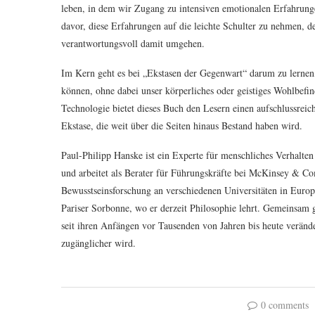
leben, in dem wir Zugang zu intensiven emotionalen Erfahrunge
davor, diese Erfahrungen auf die leichte Schulter zu nehmen, 
verantwortungsvoll damit umgehen.
Im Kern geht es bei „Ekstasen der Gegenwart“ darum zu lernen
können, ohne dabei unser körperliches oder geistiges Wohlbefi
Technologie bietet dieses Buch den Lesern einen aufschlussrei
Ekstase, die weit über die Seiten hinaus Bestand haben wird.
Paul-Philipp Hanske ist ein Experte für menschliches Verhalte
und arbeitet als Berater für Führungskräfte bei McKinsey & Com
Bewusstseinsforschung an verschiedenen Universitäten in Europa
Pariser Sorbonne, wo er derzeit Philosophie lehrt. Gemeinsam g
seit ihren Anfängen vor Tausenden von Jahren bis heute veränder
zugänglicher wird.
0 comments