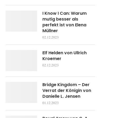
I Know I Can: Warum
mutig besser als
perfekt ist von Elena
Müllner
02.12.2023
Elf Helden von Ullrich
Kroemer
02.12.2023
Bridge Kingdom – Der
Verrat der Königin von
Danielle L. Jensen
01.12.2023