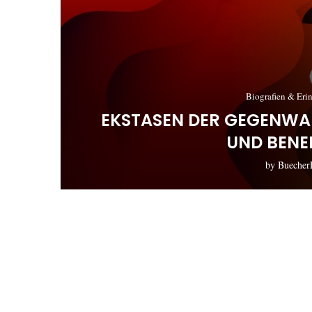
Biografien & Eri
EKSTASEN DER GEGENWA
UND BENE
by
Buecher