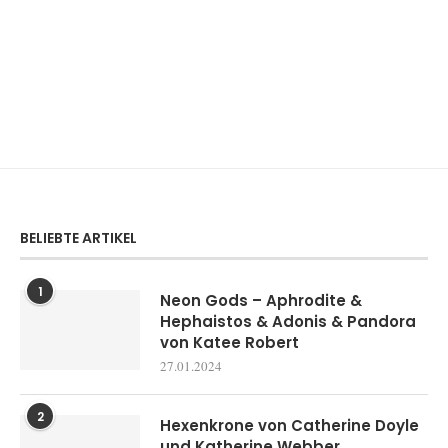
BELIEBTE ARTIKEL
1
Neon Gods – Aphrodite &
Hephaistos & Adonis & Pandora
von Katee Robert
27.01.2024
2
Hexenkrone von Catherine Doyle
und Katherine Webber