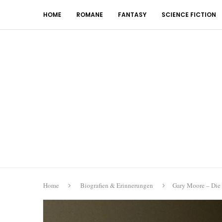
HOME
ROMANE
FANTASY
SCIENCE FICTION
Home
Biografien & Erinnerungen
Gary Moore – Die o