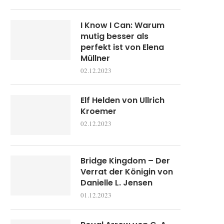
I Know I Can: Warum
mutig besser als
perfekt ist von Elena
Müllner
02.12.2023
Elf Helden von Ullrich
Kroemer
02.12.2023
Bridge Kingdom – Der
Verrat der Königin von
Danielle L. Jensen
01.12.2023