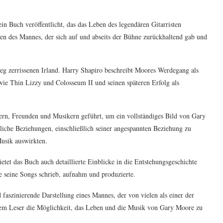
in Buch veröffentlicht, das das Leben des legendären Gitarristen
eben des Mannes, der sich auf und abseits der Bühne zurückhaltend gab und
g zerrissenen Irland. Harry Shapiro beschreibt Moores Werdegang als
wie Thin Lizzy und Colosseum II und seinen späteren Erfolg als
ern, Freunden und Musikern geführt, um ein vollständiges Bild von Gary
iche Beziehungen, einschließlich seiner angespannten Beziehung zu
Musik auswirkten.
et das Buch auch detaillierte Einblicke in die Entstehungsgeschichte
e seine Songs schrieb, aufnahm und produzierte.
 faszinierende Darstellung eines Mannes, der von vielen als einer der
 dem Leser die Möglichkeit, das Leben und die Musik von Gary Moore zu