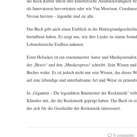
die Rock-Kultur durch ihre künstlerische Ausdrucksfähigkeit 
als Innovatoren hervortraten oder wie Van Morrison, Creedence
Niveau hievten – legendär sind sie alle.
Das Buch gibt auch einen Einblick in die Hintergrundgeschichte
beeinflusst haben. Es zeigt uns, wie ihre Lieder zu einem Sou
Lebensbereiche Einfluss nahmen.
Ernst Hofacker ist ein renommierter Autor und Musikjournalist
der „Bravo“ und den „Musikexpress“ schreibt. Sein Wissen und s
Buches wider. Es ist jedoch nicht nur sein Wissen, das dieses 
auf eine lebendige und unterhaltsame Art und Weise zu präsenti
In „Giganten – Die legendären Baumeister der Rockmusik“ teilt 
Künstler mit, die die Rockmusik geprägt haben. Das Buch ist e
der sich für die Geschichte der Rockmusik interessiert.
0 comments