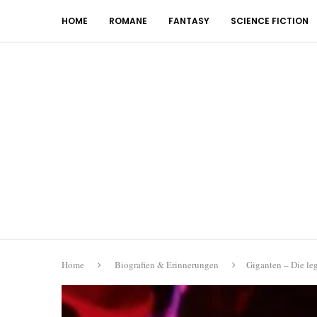
HOME
ROMANE
FANTASY
SCIENCE FICTION
Home
Biografien & Erinnerungen
Giganten – Die le