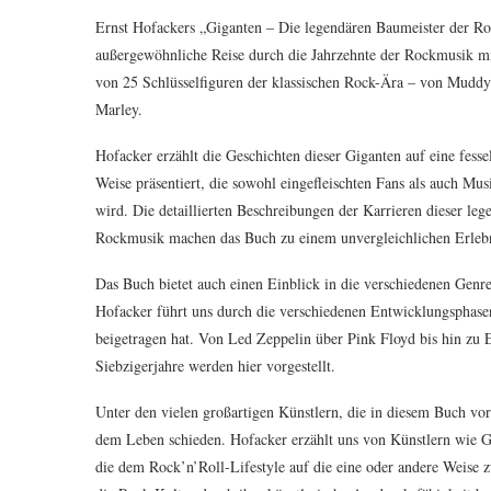
Ernst Hofackers „Giganten – Die legendären Baumeister der Ro
außergewöhnliche Reise durch die Jahrzehnte der Rockmusik mi
von 25 Schlüsselfiguren der klassischen Rock-Ära – von Mudd
Marley.
Hofacker erzählt die Geschichten dieser Giganten auf eine fess
Weise präsentiert, die sowohl eingefleischten Fans als auch Mus
wird. Die detaillierten Beschreibungen der Karrieren dieser le
Rockmusik machen das Buch zu einem unvergleichlichen Erlebn
Das Buch bietet auch einen Einblick in die verschiedenen Genre
Hofacker führt uns durch die verschiedenen Entwicklungsphasen
beigetragen hat. Von Led Zeppelin über Pink Floyd bis hin zu E
Siebzigerjahre werden hier vorgestellt.
Unter den vielen großartigen Künstlern, die in diesem Buch vorg
dem Leben schieden. Hofacker erzählt uns von Künstlern wie 
die dem Rock’n’Roll-Lifestyle auf die eine oder andere Weise z