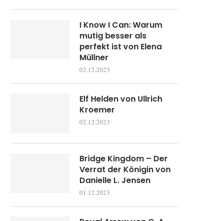
I Know I Can: Warum
mutig besser als
perfekt ist von Elena
Müllner
02.12.2023
Elf Helden von Ullrich
Kroemer
02.12.2023
Bridge Kingdom – Der
Verrat der Königin von
Danielle L. Jensen
01.12.2023