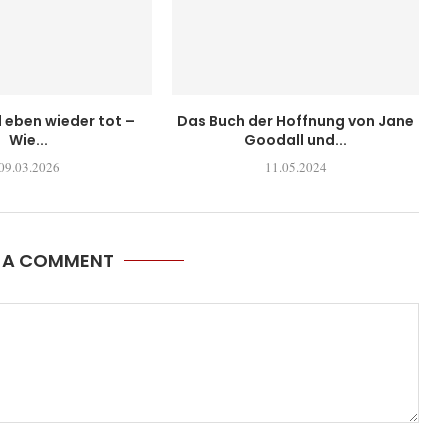
l eben wieder tot –
Das Buch der Hoffnung von Jane
Wie...
Goodall und...
09.03.2026
11.05.2024
E A COMMENT