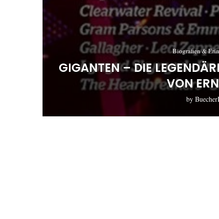
Biografien & Eri
GIGANTEN – DIE LEGENDÄ
VON ERN
by
Buecher