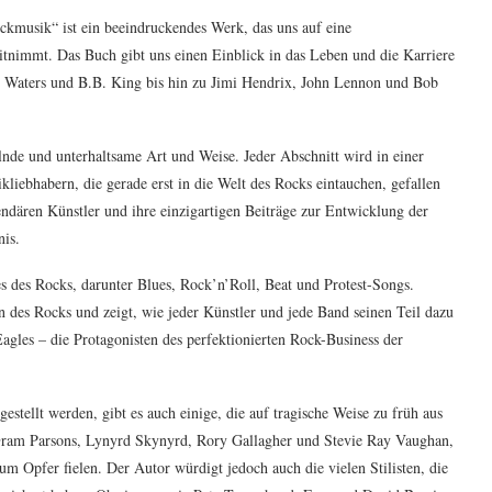
ckmusik“ ist ein beeindruckendes Werk, das uns auf eine
tnimmt. Das Buch gibt uns einen Einblick in das Leben und die Karriere
y Waters und B.B. King bis hin zu Jimi Hendrix, John Lennon und Bob
elnde und unterhaltsame Art und Weise. Jeder Abschnitt wird in einer
ikliebhabern, die gerade erst in die Welt des Rocks eintauchen, gefallen
gendären Künstler und ihre einzigartigen Beiträge zur Entwicklung der
is.
s des Rocks, darunter Blues, Rock’n’Roll, Beat und Protest-Songs.
 des Rocks und zeigt, wie jeder Künstler und jede Band seinen Teil dazu
agles – die Protagonisten des perfektionierten Rock-Business der
estellt werden, gibt es auch einige, die auf tragische Weise zu früh aus
Gram Parsons, Lynyrd Skynyrd, Rory Gallagher und Stevie Ray Vaughan,
um Opfer fielen. Der Autor würdigt jedoch auch die vielen Stilisten, die