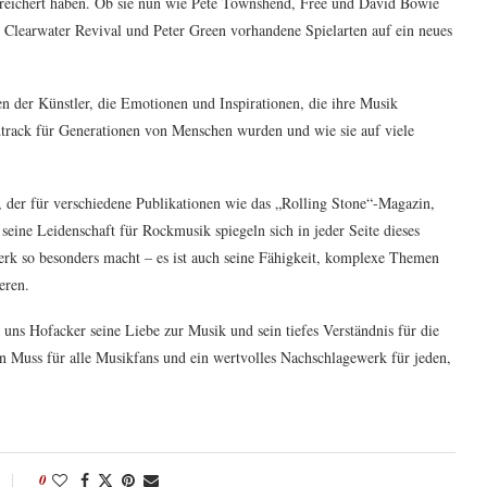
bereichert haben. Ob sie nun wie Pete Townshend, Free und David Bowie
 Clearwater Revival und Peter Green vorhandene Spielarten auf ein neues
n der Künstler, die Emotionen und Inspirationen, die ihre Musik
ndtrack für Generationen von Menschen wurden und wie sie auf viele
, der für verschiedene Publikationen wie das „Rolling Stone“-Magazin,
eine Leidenschaft für Rockmusik spiegeln sich in jeder Seite dieses
Werk so besonders macht – es ist auch seine Fähigkeit, komplexe Themen
eren.
uns Hofacker seine Liebe zur Musik und sein tiefes Verständnis für die
in Muss für alle Musikfans und ein wertvolles Nachschlagewerk für jeden,
0