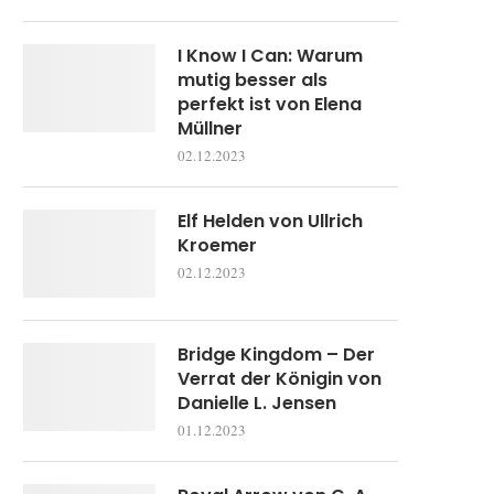
I Know I Can: Warum
mutig besser als
perfekt ist von Elena
Müllner
02.12.2023
Elf Helden von Ullrich
Kroemer
02.12.2023
Bridge Kingdom – Der
Verrat der Königin von
Danielle L. Jensen
01.12.2023