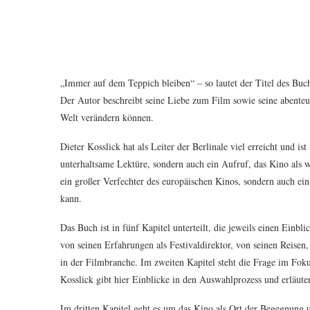
„Immer auf dem Teppich bleiben“ – so lautet der Titel des Buch
Der Autor beschreibt seine Liebe zum Film sowie seine abenteuer
Welt verändern können.
Dieter Kosslick hat als Leiter der Berlinale viel erreicht und is
unterhaltsame Lektüre, sondern auch ein Aufruf, das Kino als w
ein großer Verfechter des europäischen Kinos, sondern auch ei
kann.
Das Buch ist in fünf Kapitel unterteilt, die jeweils einen Einbl
von seinen Erfahrungen als Festivaldirektor, von seinen Reisen,
in der Filmbranche. Im zweiten Kapitel steht die Frage im Fokus
Kosslick gibt hier Einblicke in den Auswahlprozess und erläut
Im dritten Kapitel geht es um das Kino als Ort der Begegnung 