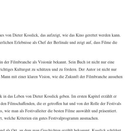
es von Dieter Kosslick, das aufzeigt, wie das Kino gerettet werden kann.
lichen Erlebnisse als Chef der Berlinale und zeigt auf, dass Filme die
t in der Filmbranche als Visionär bekannt. Sein Buch ist nicht nur eine
ichtiges Kulturgut zu schützen und zu fördern. Der Autor ist nicht nur
n Mann mit einer klaren Vision, wie die Zukunft der Filmbranche aussehen
ick in das Leben von Dieter Kosslick geben. Im ersten Kapitel erzählt er
 den Filmschaffenden, die er getroffen hat und von der Rolle der Festivals
, wie man als Festivalleiter die besten Filme auswählt und präsentiert.
ert, welche Kriterien ein gutes Festivalprogramm ausmachen.
und als Ort, an dem man Geschichten erzählt bekommt. Kosslick schildert