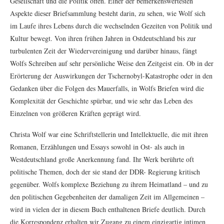
Gesellschaft und die Politik offen. Einer der bemerkenswertesten
Aspekte dieser Briefsammlung besteht darin, zu sehen, wie Wolf sich
im Laufe ihres Lebens durch die wechselnden Gezeiten von Politik und
Kultur bewegt. Von ihren frühen Jahren in Ostdeutschland bis zur
turbulenten Zeit der Wiedervereinigung und darüber hinaus, fängt
Wolfs Schreiben auf sehr persönliche Weise den Zeitgeist ein. Ob in der
Erörterung der Auswirkungen der Tschernobyl-Katastrophe oder in den
Gedanken über die Folgen des Mauerfalls, in Wolfs Briefen wird die
Komplexität der Geschichte spürbar, und wie sehr das Leben des
Einzelnen von größeren Kräften geprägt wird.
Christa Wolf war eine Schriftstellerin und Intellektuelle, die mit ihren
Romanen, Erzählungen und Essays sowohl in Ost- als auch in
Westdeutschland große Anerkennung fand. Ihr Werk berührte oft
politische Themen, doch der sie stand der DDR- Regierung kritisch
gegenüber. Wolfs komplexe Beziehung zu ihrem Heimatland – und zu
den politischen Gegebenheiten der damaligen Zeit im Allgemeinen –
wird in vielen der in diesem Buch enthaltenen Briefe deutlich. Durch
die Korrespondenz erhalten wir Zugang zu einem einzigartig intimen