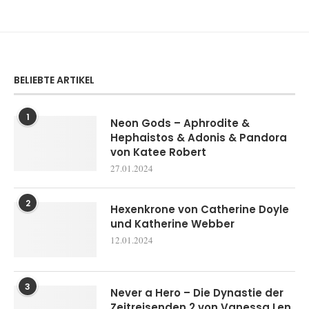
BELIEBTE ARTIKEL
1
Neon Gods – Aphrodite &
Hephaistos & Adonis & Pandora
von Katee Robert
27.01.2024
2
Hexenkrone von Catherine Doyle
und Katherine Webber
12.01.2024
3
Never a Hero – Die Dynastie der
Zeitreisenden 2 von Vanessa Len