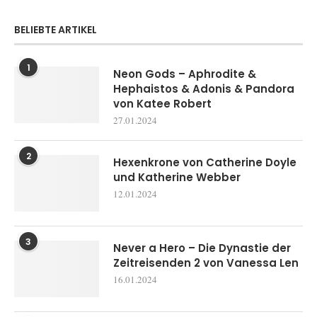
BELIEBTE ARTIKEL
1
Neon Gods – Aphrodite &
Hephaistos & Adonis & Pandora
von Katee Robert
27.01.2024
2
Hexenkrone von Catherine Doyle
und Katherine Webber
12.01.2024
3
Never a Hero – Die Dynastie der
Zeitreisenden 2 von Vanessa Len
16.01.2024