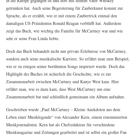
in die Kneipe gegangen ist und dort mit seinem Vater Whiskey
getrunken hat. Auch seine Begeisterung für Zauberkunst kommt zur
Sprache, als er erzählt, wie er mit einem Zaubertrick einmal den
damaligen US-Präsidenten Ronald Reagan verblüfft hat. Außerdem
zeigt das Buch, wie wichtig die Familie für McCartney war und wie
sehr er seine Frau Linda liebte.
Doch das Buch behandelt nicht nur private Erlebnisse von McCartney,
sondern auch seine musikalische Karriere. So erfährt man zum Beispiel,
wie er zu einigen seiner berühmten Songs inspiriert wurde. Doch das
Highlight des Buches ist sicherlich die Geschichte, wie es zur
Zusammenarbeit zwischen McCartney und Kanye West kam. Hier
erfährt man, wie es dazu kam, dass West McCartney um eine
Zusammenarbeit bat und schließlich gemeinsam ein Album aufnahm.
Geschrieben wurde „Paul McCartney – Kleine Anekdoten aus dem
Leben einer Musiklegende“ von Alexander Kern, einem renommierten
Musikjournalisten. Kern hat als Chefredakteur für verschiedene
Musikmagazine und Zeitungen gearbeitet und ist selbst ein großer Fan