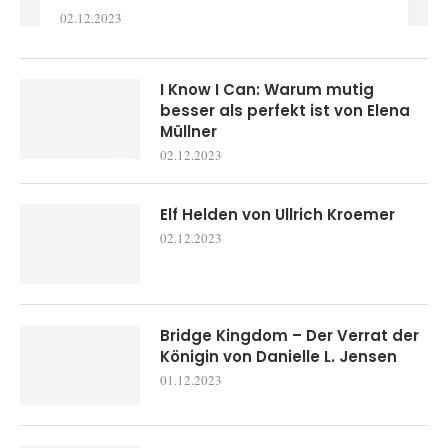
02.12.2023
I Know I Can: Warum mutig
besser als perfekt ist von Elena
Müllner
02.12.2023
Elf Helden von Ullrich Kroemer
02.12.2023
Bridge Kingdom – Der Verrat der
Königin von Danielle L. Jensen
01.12.2023