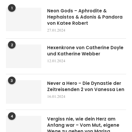
1
Neon Gods – Aphrodite &
Hephaistos & Adonis & Pandora
von Katee Robert
27.01.2024
2
Hexenkrone von Catherine Doyle
und Katherine Webber
12.01.2024
3
Never a Hero – Die Dynastie der
Zeitreisenden 2 von Vanessa Len
16.01.2024
4
Vergiss nie, wie dein Herz am
Anfang war – Vom Mut, eigene
Wege zu gehen von Marisa