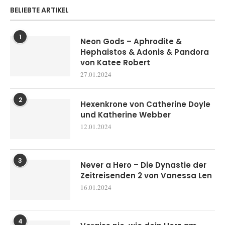
BELIEBTE ARTIKEL
1
Neon Gods – Aphrodite &
Hephaistos & Adonis & Pandora
von Katee Robert
27.01.2024
2
Hexenkrone von Catherine Doyle
und Katherine Webber
12.01.2024
3
Never a Hero – Die Dynastie der
Zeitreisenden 2 von Vanessa Len
16.01.2024
4