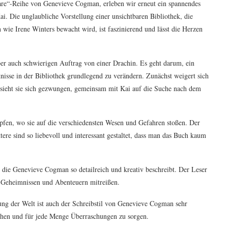
are“-Reihe von Genevieve Cogman, erleben wir erneut ein spannendes
i. Die unglaubliche Vorstellung einer unsichtbaren Bibliothek, die
 wie Irene Winters bewacht wird, ist faszinierend und lässt die Herzen
r auch schwierigen Auftrag von einer Drachin. Es geht darum, ein
tnisse in der Bibliothek grundlegend zu verändern. Zunächst weigert sich
ich sieht sie sich gezwungen, gemeinsam mit Kai auf die Suche nach dem
pfen, wo sie auf die verschiedensten Wesen und Gefahren stoßen. Der
ere sind so liebevoll und interessant gestaltet, dass man das Buch kaum
k, die Genevieve Cogman so detailreich und kreativ beschreibt. Der Leser
len Geheimnissen und Abenteuern mitreißen.
ung der Welt ist auch der Schreibstil von Genevieve Cogman sehr
ziehen und für jede Menge Überraschungen zu sorgen.