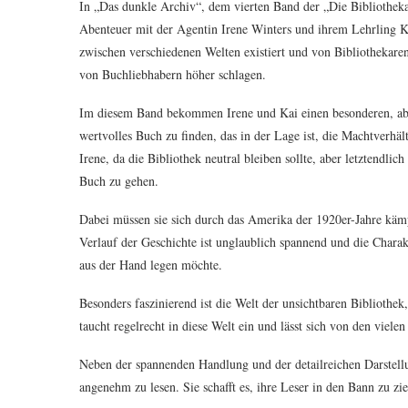
In „Das dunkle Archiv“, dem vierten Band der „Die Bibliothek
Abenteuer mit der Agentin Irene Winters und ihrem Lehrling Ka
zwischen verschiedenen Welten existiert und von Bibliothekaren
von Buchliebhabern höher schlagen.
Im diesem Band bekommen Irene und Kai einen besonderen, abe
wertvolles Buch zu finden, das in der Lage ist, die Machtverhäl
Irene, da die Bibliothek neutral bleiben sollte, aber letztendl
Buch zu gehen.
Dabei müssen sie sich durch das Amerika der 1920er-Jahre käm
Verlauf der Geschichte ist unglaublich spannend und die Charakt
aus der Hand legen möchte.
Besonders faszinierend ist die Welt der unsichtbaren Bibliothe
taucht regelrecht in diese Welt ein und lässt sich von den vie
Neben der spannenden Handlung und der detailreichen Darstell
angenehm zu lesen. Sie schafft es, ihre Leser in den Bann zu 