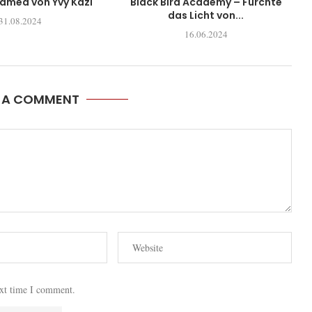
tamed von Yvy Kazi
Black Bird Academy – Fürchte
das Licht von...
31.08.2024
16.06.2024
E A COMMENT
ext time I comment.