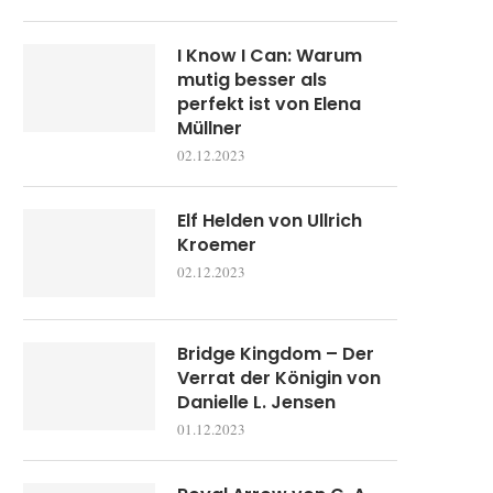
I Know I Can: Warum
mutig besser als
perfekt ist von Elena
Müllner
02.12.2023
Elf Helden von Ullrich
Kroemer
02.12.2023
Bridge Kingdom – Der
Verrat der Königin von
Danielle L. Jensen
01.12.2023