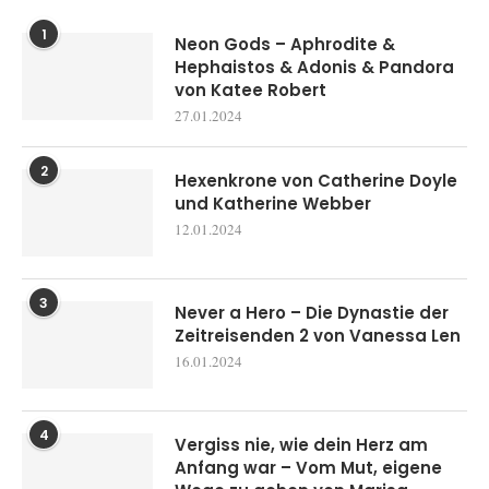
1
Neon Gods – Aphrodite &
Hephaistos & Adonis & Pandora
von Katee Robert
27.01.2024
2
Hexenkrone von Catherine Doyle
und Katherine Webber
12.01.2024
3
Never a Hero – Die Dynastie der
Zeitreisenden 2 von Vanessa Len
16.01.2024
4
Vergiss nie, wie dein Herz am
Anfang war – Vom Mut, eigene