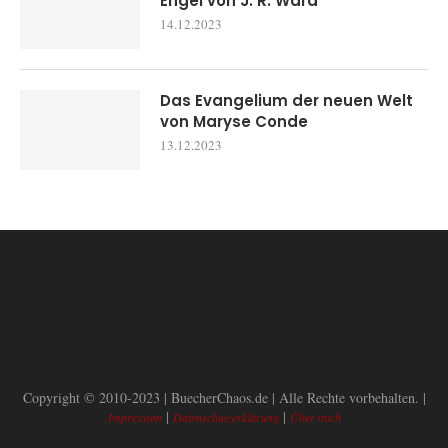
Engel von J. R. Ward
14.12.2023
Das Evangelium der neuen Welt
von Maryse Conde
13.12.2023
Copyright © 2010-2023 | BuecherChaos.de | Alle Rechte vorbehalten. |
|
|
Impressum
Datenschutzerklärung
Über mich