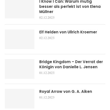
I Know I Can: Warum mutig
besser als perfekt ist von Elena
Müllner
02.12.2023
Elf Helden von Ullrich Kroemer
02.12.2023
Bridge Kingdom – Der Verrat der
Königin von Danielle L. Jensen
01.12.2023
Royal Arrow von G. A. Aiken
01.12.2023