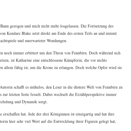
 Bann gezogen und mich nicht mehr losgelassen. Die Fortsetzung des
on Kendare Blake setzt direkt am Ende des ersten Teils an und nimmt
Machtspiele und unerwarteter Wendungen.
fen noch immer erbittert um den Thron von Fennbirn. Doch während sich
zen, ist Katharine eine entschlossene Kämpferin, die vor nichts
 zu allem fähig ist, um die Krone zu erlangen. Doch welche Opfer wird sie
Autorin schafft es mühelos, den Leser in die düstere Welt von Fennbirn zu
s zur letzten Seite fesselt. Dabei wechselt die Erzählperspektive immer
echslung und Dynamik sorgt.
erschaffen hat. Jede der drei Königinnen ist einzigartig und hat ihre
rin hier sehr viel Wert auf die Entwicklung ihrer Figuren gelegt hat,