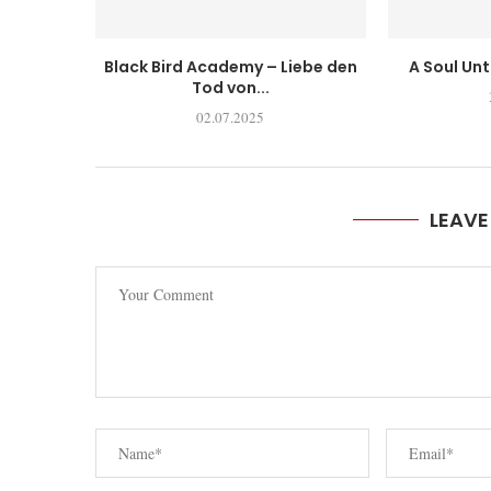
Black Bird Academy – Liebe den
A Soul Un
Tod von...
02.07.2025
LEAV