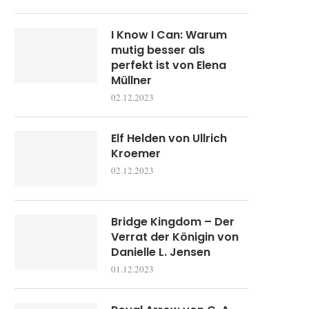
I Know I Can: Warum
mutig besser als
perfekt ist von Elena
Müllner
02.12.2023
Elf Helden von Ullrich
Kroemer
02.12.2023
Bridge Kingdom – Der
Verrat der Königin von
Danielle L. Jensen
01.12.2023