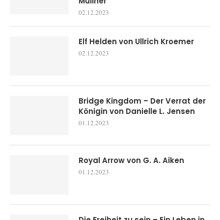
Müllner
02.12.2023
Elf Helden von Ullrich Kroemer
02.12.2023
Bridge Kingdom – Der Verrat der
Königin von Danielle L. Jensen
01.12.2023
Royal Arrow von G. A. Aiken
01.12.2023
Die Freiheit zu sein – Ein Leben in