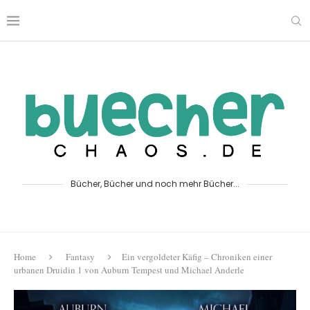
Bücher, Bücher und noch mehr Bücher...
Home
Fantasy
Ein vergoldeter Käfig – Chroniken einer
urbanen Druidin 1 von Auburn Tempest und Michael Anderle