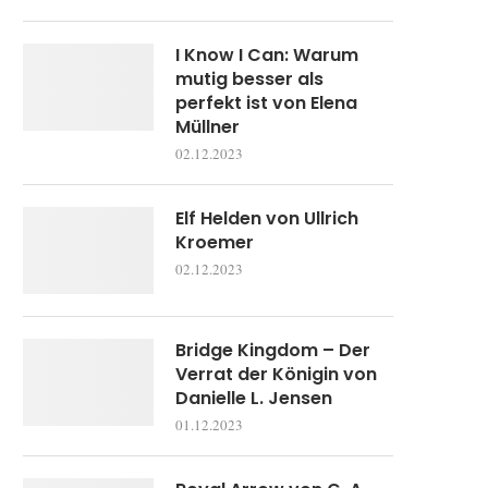
I Know I Can: Warum
mutig besser als
perfekt ist von Elena
Müllner
02.12.2023
Elf Helden von Ullrich
Kroemer
02.12.2023
Bridge Kingdom – Der
Verrat der Königin von
Danielle L. Jensen
01.12.2023