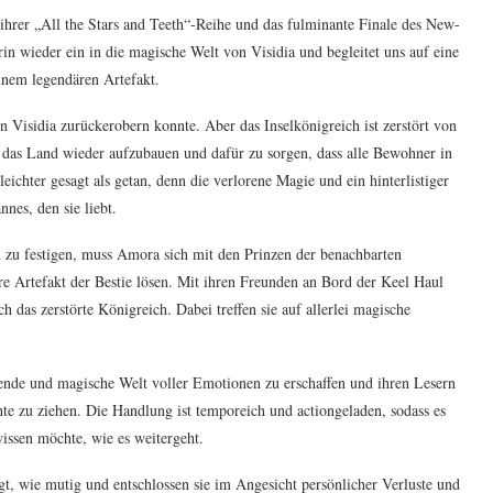
ihrer „All the Stars and Teeth“-Reihe und das fulminante Finale des New-
in wieder ein in die magische Welt von Visidia und begleitet uns auf eine
inem legendären Artefakt.
 Visidia zurückerobern konnte. Aber das Inselkönigreich ist zerstört von
 das Land wieder aufzubauen und dafür zu sorgen, dass alle Bewohner in
ichter gesagt als getan, denn die verlorene Magie und ein hinterlistiger
nes, den sie liebt.
zu festigen, muss Amora sich mit den Prinzen der benachbarten
e Artefakt der Bestie lösen. Mit ihren Freunden an Bord der Keel Haul
ch das zerstörte Königreich. Dabei treffen sie auf allerlei magische
nnende und magische Welt voller Emotionen zu erschaffen und ihren Lesern
e zu ziehen. Die Handlung ist temporeich und actiongeladen, sodass es
ssen möchte, wie es weitergeht.
, wie mutig und entschlossen sie im Angesicht persönlicher Verluste und