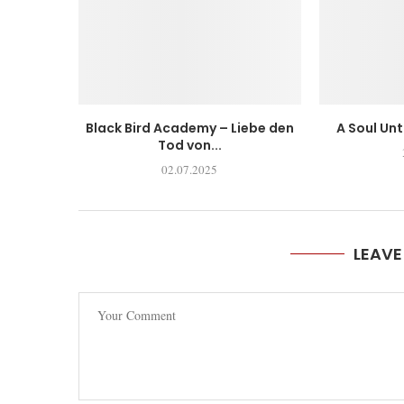
Black Bird Academy – Liebe den
A Soul Un
Tod von...
02.07.2025
LEAV