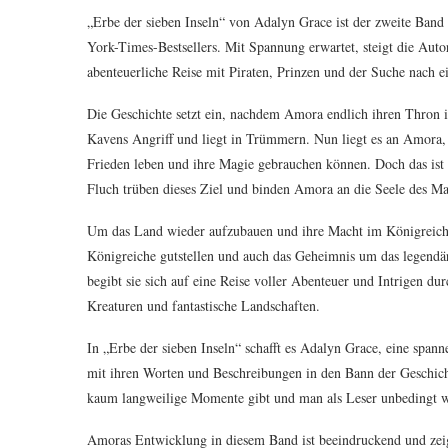
„Erbe der sieben Inseln“ von Adalyn Grace ist der zweite Band 
York-Times-Bestsellers. Mit Spannung erwartet, steigt die Autor
abenteuerliche Reise mit Piraten, Prinzen und der Suche nach e
Die Geschichte setzt ein, nachdem Amora endlich ihren Thron in
Kavens Angriff und liegt in Trümmern. Nun liegt es an Amora,
Frieden leben und ihre Magie gebrauchen können. Doch das ist le
Fluch trüben dieses Ziel und binden Amora an die Seele des Man
Um das Land wieder aufzubauen und ihre Macht im Königreich 
Königreiche gutstellen und auch das Geheimnis um das legendär
begibt sie sich auf eine Reise voller Abenteuer und Intrigen dur
Kreaturen und fantastische Landschaften.
In „Erbe der sieben Inseln“ schafft es Adalyn Grace, eine spa
mit ihren Worten und Beschreibungen in den Bann der Geschicht
kaum langweilige Momente gibt und man als Leser unbedingt wi
Amoras Entwicklung in diesem Band ist beeindruckend und zeigt