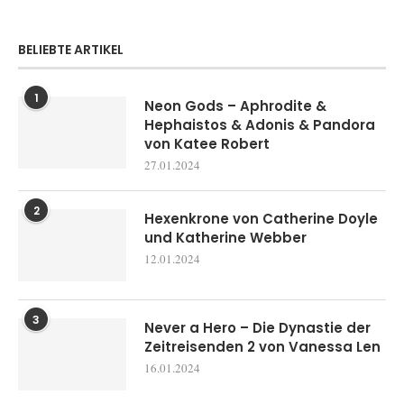
BELIEBTE ARTIKEL
1
Neon Gods – Aphrodite &
Hephaistos & Adonis & Pandora
von Katee Robert
27.01.2024
2
Hexenkrone von Catherine Doyle
und Katherine Webber
12.01.2024
3
Never a Hero – Die Dynastie der
Zeitreisenden 2 von Vanessa Len
16.01.2024